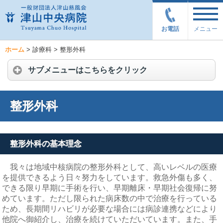
お電話
メニュー
ホーム
>
診療科
>
整形外科
サブメニューはこちらをクリック
整形外科
整形外科の基本理念
我々は地域中核病院の整形外科として、高いレベルの医療
を提供できるよう日々努力をしています。救急外傷も多く、
できる限り早期に手術を行い、早期離床・早期社会復帰に努
めています。ただし限られた病床数の中で治療を行っている
ため、長期間リハビリが必要な場合には病診連携などにより
他院へ御紹介し、治療を続けていただいています。また、手