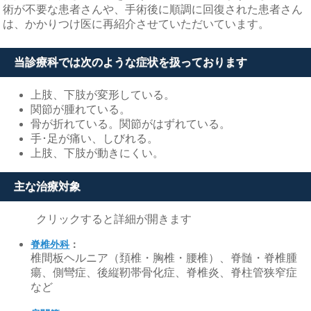
術が不要な患者さんや、手術後に順調に回復された患者さん
は、かかりつけ医に再紹介させていただいています。
当診療科では次のような症状を扱っております
上肢、下肢が変形している。
関節が腫れている。
骨が折れている。関節がはずれている。
手･足が痛い、しびれる。
上肢、下肢が動きにくい。
主な治療対象
クリックすると詳細が開きます
脊椎外科
：
椎間板ヘルニア（頚椎・胸椎・腰椎）、脊髄・脊椎腫
瘍、側彎症、後縦靭帯骨化症、脊椎炎、脊柱管狭窄症
など