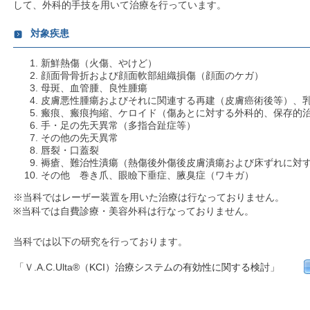
して、外科的手技を用いて治療を行っています。
対象疾患
新鮮熱傷（火傷、やけど）
顔面骨骨折および顔面軟部組織損傷（顔面のケガ）
母斑、血管腫、良性腫瘍
皮膚悪性腫瘍およびそれに関連する再建（皮膚癌術後等）、
瘢痕、瘢痕拘縮、ケロイド（傷あとに対する外科的、保存的
手・足の先天異常（多指合趾症等）
その他の先天異常
唇裂・口蓋裂
褥瘡、難治性潰瘍（熱傷後外傷後皮膚潰瘍および床ずれに対
その他 巻き爪、眼瞼下垂症、腋臭症（ワキガ）
※当科ではレーザー装置を用いた治療は行なっておりません。
※当科では自費診療・美容外科は行なっておりません。
当科では以下の
研究を行っております。
「Ｖ.A.C.Ulta
®（KCI）治療システムの有効性に関する検討
」