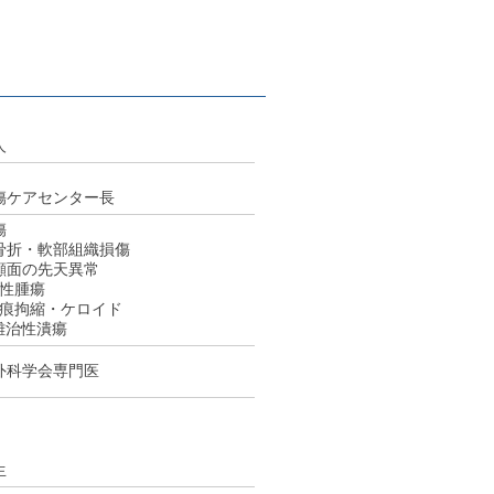
人
傷ケアセンター長
傷
骨折・軟部組織損傷
顔面の先天異常
悪性腫瘍
瘢痕拘縮・ケロイド
難治性潰瘍
外科学会専門医
生