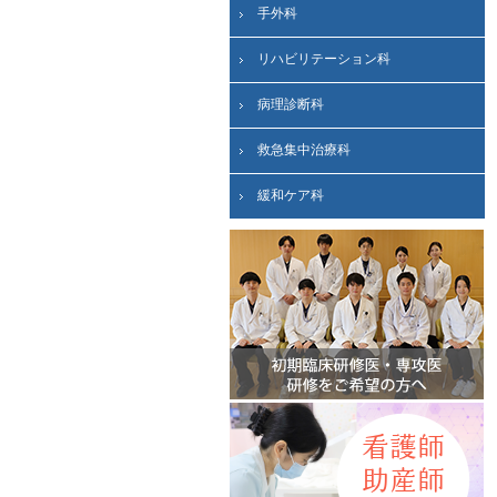
手外科
リハビリテーション科
病理診断科
救急集中治療科
緩和ケア科