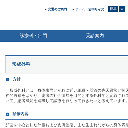
標準
大
交通のご案内
ホーム
文字サイズ
診療科・部門
受診案内
形成外科
方針
形成外科とは、身体表面とそれに近い組織・器管の先天異常と後
神的再建をはかり、患者の社会復帰を目的とする外科学と定義され
いて、患者満足を追求して診療を行なって行きたいと考えています
診療内容
顔面を中心とした外傷および皮膚腫瘍、また生まれながらの身体表