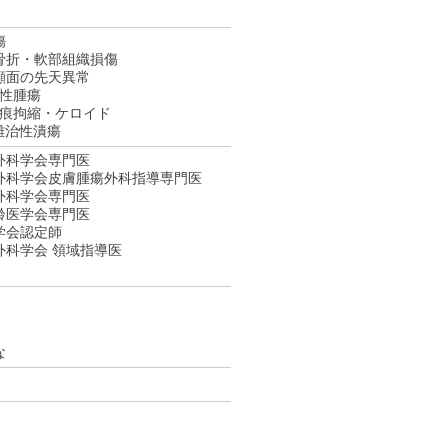
傷
骨折・軟部組織損傷
顔面の先天異常
悪性腫瘍
瘢痕拘縮・ケロイド
難治性潰瘍
外科学会専門医
外科学会皮膚腫瘍外科指導専門医
外科学会専門医
齢医学会専門医
学会認定師
外科学会 領域指導医
な