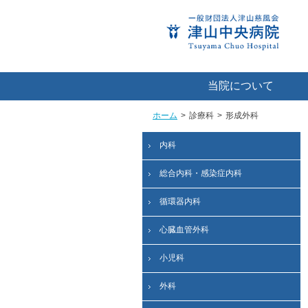
当院について
ホーム
>
診療科
>
形成外科
内科
総合内科・感染症内科
循環器内科
心臓血管外科
小児科
外科