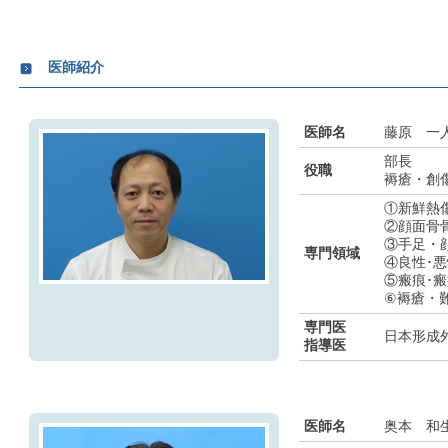
医師紹介
医師名
藤原 一
部長
役職
褥瘡・創
①新鮮熱
②顔面骨
③手足・
専門領域
④良性･
⑤瘢痕･
⑥褥瘡・
専門医
日本形成
指導医
医師名
奥本 和