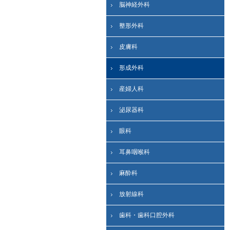
脳神経外科
整形外科
皮膚科
形成外科
産婦人科
泌尿器科
眼科
耳鼻咽喉科
麻酔科
放射線科
歯科・歯科口腔外科