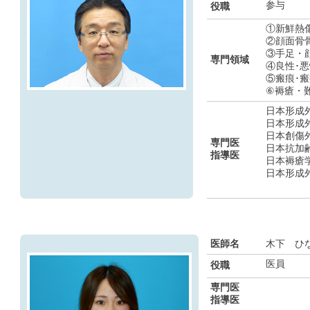
参与
役職
①新鮮熱
②顔面骨
③手足・
専門領域
④良性･
⑤瘢痕･
⑥褥瘡・
日本形成
日本形成
日本創傷
専門医
日本抗加
指導医
日本褥瘡
日本形成
医師名
木下 ひ
医員
役職
専門医
指導医