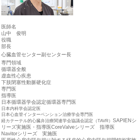
医師名
山中 俊明
役職
部長
心臓血管センター副センター長
専門領域
循環器全般
虚血性心疾患
下肢閉塞性動脈硬化症
専門医
指導医
日本循環器学会認定循環器専門医
日本内科学会認定医
日本心血管インターベンション治療学会専門医
SAPIENシ
経カテーテル的心臓弁治療関連学会協議会認定（TAVR）
リーズ
実施医・指導医
CoreValveシリーズ 指導医
Navitorシリーズ 実施医