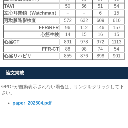
TAVI
50
56
51
54
左心耳閉鎖（Watchman）
－
－
6
15
冠動脈造影検査
572
632
609
610
FFR/RFR
96
112
146
157
心筋生検
14
15
16
15
心臓CT
891
978
972
1113
FFR-CT
88
98
74
54
心臓リハビリ
855
876
898
901
論文掲載
※PDFが自動表示されない場合は、リンクをクリックして下
さい。
paper_202504.pdf