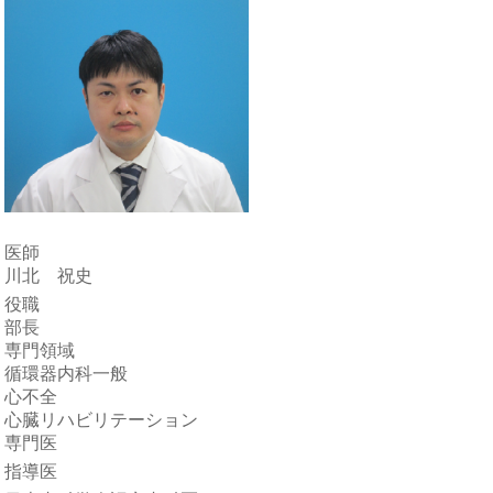
医師
川北 祝史
役職
部長
専門領域
循環器内科一般
心不全
心臓リハビリテーション
専門医
指導医