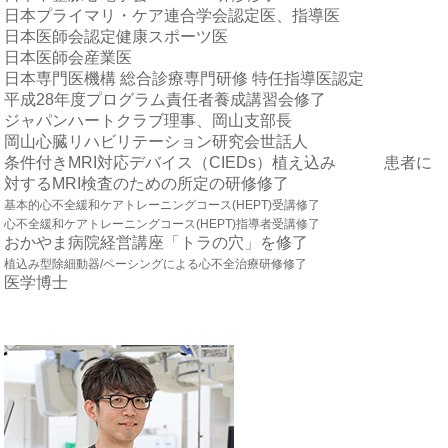
日本プライマリ・ケア連合学会認定医、指導医
日本医師会認定健康スポーツ医
日本医師会産業医
日本専門医機構 総合診療専門研修 特任指導医認定
平成28年度プログラム責任者養成講習会修了
ジャパンハートクラブ理事、岡山支部長
岡山心臓リハビリテーション研究会世話人
条件付きMRI対応デバイス（CIEDs）植え込み 患者に
対するMRI検査のための所定の研修修了
基本的心不全緩和ケアトレーニングコース(HEPT)受講修了
心不全緩和ケアトレーニングコース(HEPT)指導者受講修
了
おかやま病院経営講座「トラの穴」を修了
植込み型除細動器/ペーシングによる心不全治療研修修了
医学博士