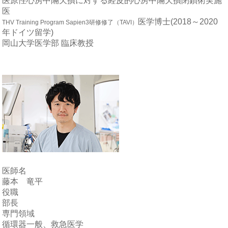
医原性心房中隔欠損に対する経皮的心房中隔欠損閉鎖術実施
医
医学博士
(2018～2020
THV Training Program Sapien3研修修了（TAVI）
年ドイツ留学)
岡山大学医学部 臨床教授
医師名
藤本 竜平
役職
部長
専門領域
循環器一般、救急医学