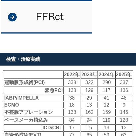
検査・治療実績
2022年
2023年
2024年
2025年
冠動脈形成術(PCI)
338
322
290
337
緊急PCI
138
129
117
136
IABP/IMPELLA
38
29
41
48
ECMO
18
13
12
9
不整脈アブレーション
138
162
159
146
ペースメーカ植込み
84
94
119
128
ICD/CRT
17
15
13
13
血管形成術(EVT)
77
65
59
63