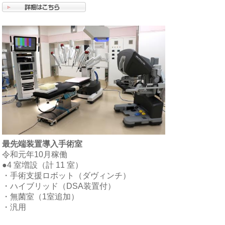
最先端装置導入手術室
令和元年10月稼働
●4 室増設（計 11 室）
・手術支援ロボット（ダヴィンチ）
・ハイブリッド（DSA装置付）
・無菌室（1室追加）
・汎用