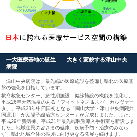
一大医療基地の誕生 大きく変貌する津山中央
病院
津山中央病院は、最先端の医療施設を整備し県北の医療基
盤の強化を目指しています。
救命救急センター、急性期施設、健診施設の機能を強化し、
平成26年天然温泉のある「フィットネス＆スパ カルヴァー
タ」、平成28年中四国初となる「岡山大学・津山中央病院共
同運用 がん陽子線治療センター」が完成しました。また、
平成29年新病棟、平成31年最先端装置導入手術室を新設しま
した。地域住民の皆さまの健康、疾病予防・治療のみなら
ず、県北地域全体の振興に向け更なる発展を続けます。