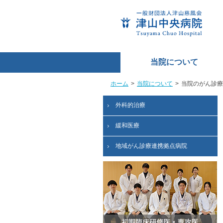
当院について
ホーム
>
当院について
>
当院のがん診療
外科的治療
緩和医療
地域がん診療連携拠点病院