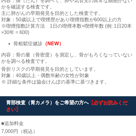
内容：痰（たん）を調べて、肺や気管支の異常な細胞がない
かを確認する検査です。
主に肺がんの早期発見を目的とした検査です。
対象：50歳以上で喫煙歴があり喫煙指数が600以上の方
※喫煙指数計算方法 1日の喫煙本数×喫煙年数 (例: 1日20本
×30年 = 600)
骨粗鬆症健診
（NEW）
内容：骨の量（骨密度）を測定し、骨がもろくなっていない
かを調べる検査です。
骨折リスクの早期発見を目的としています。
対象：40歳以上・偶数年齢の女性が対象
※ 詳細な条件は協会けんぽの基準に基づきます。
胃部検査（胃カメラ）をご希望の方へ
【必ずお読みくだ
さい】
■追加料金
7,000円（税込）