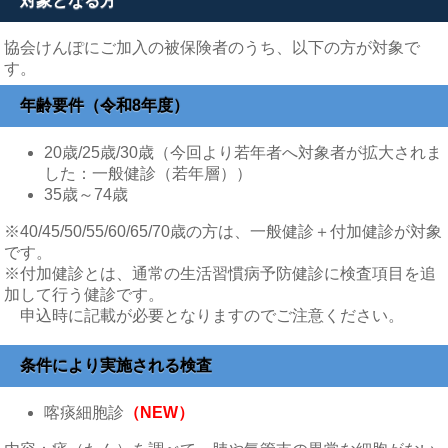
対象となる方
協会けんぽにご加入の被保険者のうち、以下の方が対象で
す。
年齢要件（令和8年度）
20歳/25歳/30歳（今回より若年者へ対象者が拡大されま
した：一般健診（若年層））
35歳～74歳
※40/45/50/55/60/65/70歳の方は、一般健診＋付加健診が対象
です。
※付加健診とは、通常の生活習慣病予防健診に検査項目を追
加して行う健診です。
申込時に記載が必要となりますのでご注意ください。
条件により実施される検査
喀痰細胞診
（NEW）