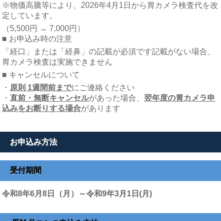
※物価高騰等により、2026年4月1日から胃カメラ検査代を改
定しています。
（5,500円 → 7,000円）
■ お申込み時の注意
「経口」または「経鼻」の記載が必須です記載がない場合、
胃カメラ検査は実施できません
■ キャンセルについて
・
原則 1週間前まで
にご連絡ください
・
直前・無断キャンセル
があった場合、
翌年度の胃カメラ申
込みをお断りする場合
があります
お申込み方法
受付期間
令和8年6月8日（月）～令和9年3月1日(月)