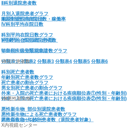
Ⅱ科別退院患者数
月別入退院患者グラフ
地区別退院患者割合
Ⅲ病棟別平均在院日数・稼働率
Ⅳ科別平均在院日数
科別平均在院日数グラフ
科別平均在院日数（件数）
Ⅴ年齢別・性別退院患者数
年齢別・性別退院患者数グラフ
Ⅵ全科疾病分類別集計
分類表1
Ⅶ死亡患者数
分類表2
分類表3
分類表4
分類表5
分類表6
科別死亡患者数
年齢別死亡患者数グラフ
死亡患者の割合グラフ
男女別死亡患者の割合グラフ
外来・入院の死亡患者における疾病順位表①(性別・年齢別)
外来・入院の死亡患者における疾病順位表②(性別・年齢別)
Ⅷ悪性新生物
悪性新生物_部位別退院患者数
悪性新生物による死亡患者数グラフ
悪性新生物_年齢別患者数（退院患者対象）
Ⅸ救命救急センター
Ⅹ内視鏡センター