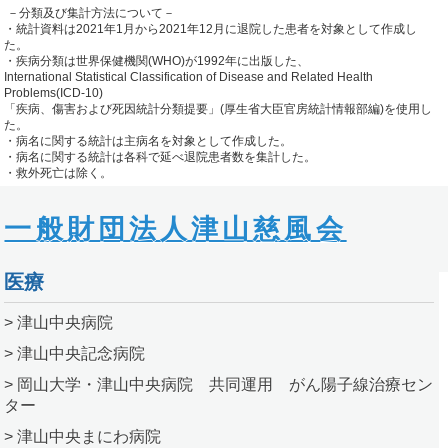
－分類及び集計方法について－
・統計資料は2021年1月から2021年12月に退院した患者を対象として作成し
た。
・疾病分類は世界保健機関(WHO)が1992年に出版した、
International Statistical Classification of Disease and Related Health
Problems(ICD-10)
「疾病、傷害および死因統計分類提要」(厚生省大臣官房統計情報部編)を使用し
た。
・病名に関する統計は主病名を対象として作成した。
・病名に関する統計は各科で延べ退院患者数を集計した。
・救外死亡は除く。
一般財団法人津山慈風会
医療
> 津山中央病院
> 津山中央記念病院
> 岡山大学・津山中央病院 共同運用 がん陽子線治療セン
ター
> 津山中央まにわ病院