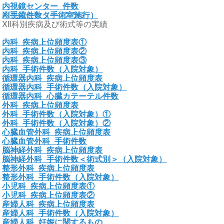
内視鏡センター_件数
内視鏡センター_グラフ
ⅩⅠ手術件数（手術室施行）
ⅩⅡ科別疾病及び術式等の実績
内科_疾病上位頻度表①
内科_疾病上位頻度表②
内科_疾病上位頻度表③
内科_手術件数（入院対象）
循環器内科_疾病上位頻度表
循環器内科_手術件数（入院対象）
循環器内科_心臓カテーテル件数
外科_疾病上位頻度表
外科_手術件数（入院対象）①
外科_手術件数（入院対象）②
心臓血管外科_疾病上位頻度表
心臓血管外科_手術件数
脳神経外科_疾病上位頻度表
脳神経外科_手術件数＜術式別＞（入院対象）
整形外科_疾病上位頻度表
整形外科_手術件数（入院対象）
小児科_疾病上位頻度表①
小児科_疾病上位頻度表②
産婦人科_疾病上位頻度表
産婦人科_手術件数（入院対象）
産婦人科_妊娠に関するもの