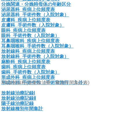
分娩関連・分娩時母体の年齢区分
泌尿器科_疾病上位頻度表
泌尿器科_手術件数（入院対象）
皮膚科_疾病上位頻度表
皮膚科_手術件数（入院対象）
眼科_疾病上位頻度表
眼科_手術件数（入院対象）
耳鼻咽喉科_疾病上位頻度表
耳鼻咽喉科_手術件数（入院対象）
放射線科_疾病上位頻度表
放射線科_手術件数（入院対象）
麻酔科_疾病上位頻度表
歯科_疾病上位頻度表
歯科_手術件数（入院対象）
形成外科_疾病上位頻度表
形成外科_手術件数（手術室施行・入外）
ⅩⅢ放射線科(放射線治療・種別年間集計表)
放射線治療記録Ⅰ
放射線治療記録Ⅱ
陽子線治療記録
放射線種別年間集計